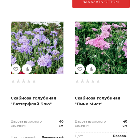
ЗАКАЗАТЬ ОПТОМ
Скабиоза голубиная
Скабиоза голубиная
"Баттерфляй Блю"
"Пинк Мист"
Высота взрослого
40
Высота взрослого
40
растения
см
растения
см
Цвет
Розово-
Цвет соцветий
Лавандовый