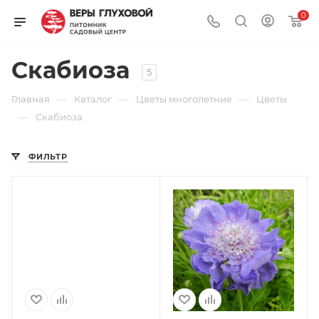
0
Скабиоза
5
—
—
—
Главная
Каталог
Цветы многолетние
Цветы
—
Скабиоза
ФИЛЬТР