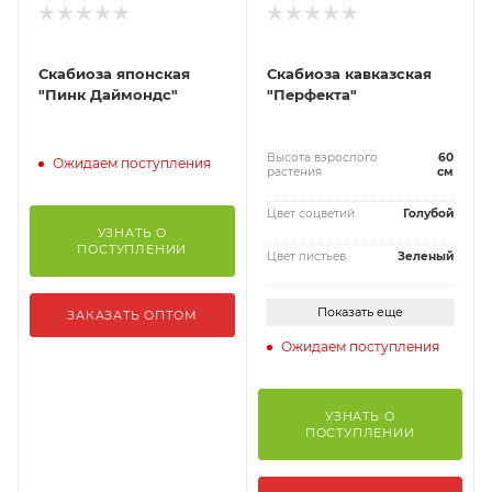
Скабиоза японская
Скабиоза кавказская
"Пинк Даймондс"
"Перфекта"
Высота взрослого
60
Ожидаем поступления
растения
см
Цвет соцветий
Голубой
УЗНАТЬ О
ПОСТУПЛЕНИИ
Цвет листьев
Зеленый
Показать еще
ЗАКАЗАТЬ ОПТОМ
Ожидаем поступления
УЗНАТЬ О
ПОСТУПЛЕНИИ