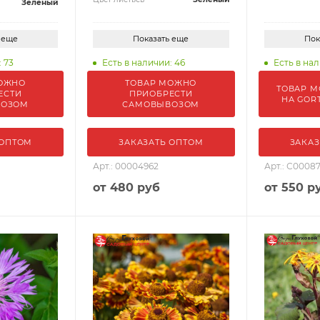
Зеленый
 еще
Показать еще
Пок
 73
Есть в наличии: 46
Есть в нал
ОЖНО
ТОВАР МОЖНО
ТОВАР М
ЕСТИ
ПРИОБРЕСТИ
НА GOR
ВОЗОМ
САМОВЫВОЗОМ
 ОПТОМ
ЗАКАЗАТЬ ОПТОМ
ЗАКАЗ
Арт.: 00004962
Арт.: С0008
от
480 руб
от
550 р