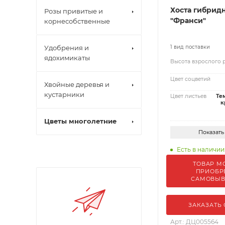
Хоста гибрид
Розы привитые и
"Франси"
корнесобственные
Удобрения и
1 вид поставки
ядохимикаты
Высота взрослого 
Цвет соцветий
Хвойные деревья и
кустарники
Цвет листьев
Те
к
Цветы многолетние
Показать
Есть в наличии:
ТОВАР М
ПРИОБР
САМОВЫ
ЗАКАЗАТЬ
Арт.: ДЦ005564