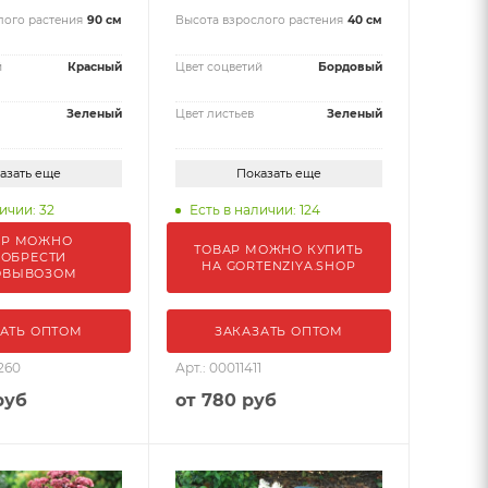
лого растения
90 см
Высота взрослого растения
40 см
й
Красный
Цвет соцветий
Бордовый
Зеленый
Цвет листьев
Зеленый
азать еще
Показать еще
ичии: 32
Есть в наличии: 124
АР МОЖНО
ТОВАР МОЖНО КУПИТЬ
ОБРЕСТИ
НА GORTENZIYA.SHOP
ОВЫВОЗОМ
АТЬ ОПТОМ
ЗАКАЗАТЬ ОПТОМ
260
Арт.: 00011411
руб
от
780 руб