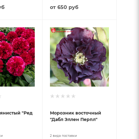
уб
от
650 руб
янистый "Ред
Морозник восточный
"Дабл Эллен Перпл"
ки
2 вида поставки