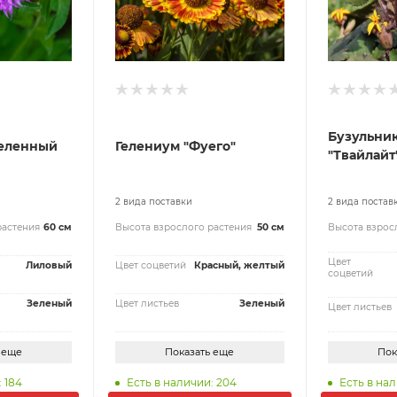
Бузульник
беленный
Гелениум "Фуего"
"Твайлайт
2 вида поставки
2 вида постав
растения
60 см
Высота взрослого растения
50 см
Высота взрос
Цвет
Лиловый
Цвет соцветий
Красный, желтый
соцветий
Зеленый
Цвет листьев
Зеленый
Цвет листьев
 еще
Показать еще
Пок
 184
Есть в наличии: 204
Есть в нал