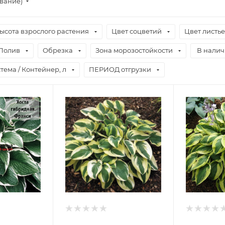
ывание)
ысота взрослого растения
Цвет соцветий
Цвет листь
Полив
Обрезка
Зона морозостойкости
В нали
тема / Контейнер, л
ПЕРИОД отгрузки