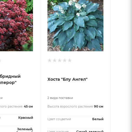
ибридный
Хоста "Блу Ангел"
мперор"
ки
2 вида поставки
лого растения
45 см
Высота взрослого растения
90 см
й
Красный
Цвет соцветий
Белый
Зеленый,
Цвет листьев
Синий, зеленый