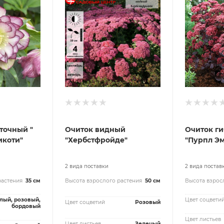
точный "
Очиток видный
Очиток г
икоти"
"Хербстфройде"
"Пурпл Э
2 вида поставки
2 вида постав
растения
35 см
Высота взрослого растения
50 см
Высота взрос
лый, розовый,
Цвет соцвети
Цвет соцветий
Розовый
бордовый
Цвет листьев
Цвет листьев
Зеленый