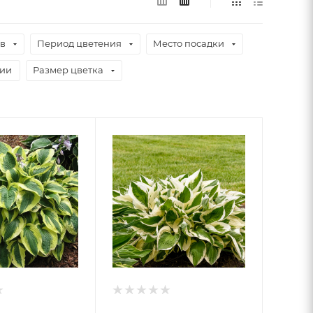
ев
Период цветения
Место посадки
чии
Размер цветка