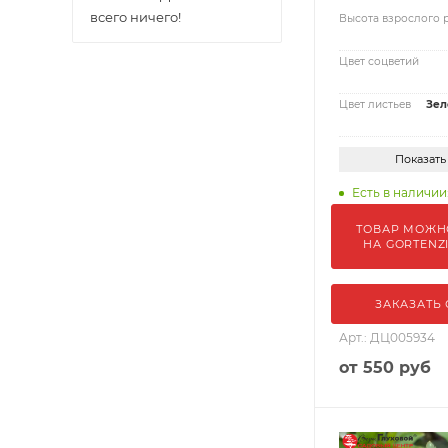
всего ничего!
Высота взрослого 
Цвет соцветий
Цвет листьев
Зел
Показать
Есть в наличии:
ТОВАР МОЖН
НА GORTENZ
ЗАКАЗАТЬ
Арт.: ДЦ005934
от
550 руб