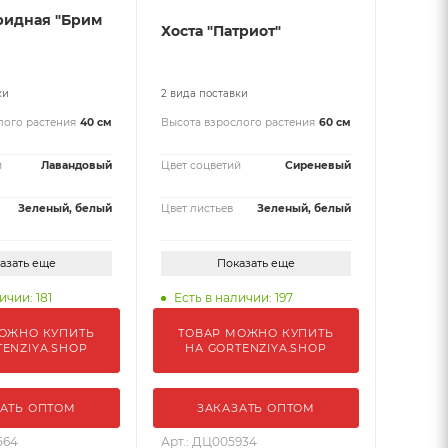
ридная "Брим
Хоста "Патриот"
ки
2 вида поставки
лого растения
40 см
Высота взрослого растения
60 см
й
Лавандовый
Цвет соцветий
Сиреневый
Зеленый, белый
Цвет листьев
Зеленый, белый
азать еще
Показать еще
ичии: 181
Есть в наличии: 197
ОЖНО КУПИТЬ
ТОВАР МОЖНО КУПИТЬ
TENZIYA.SHOP
НА GORTENZIYA.SHOP
АТЬ ОПТОМ
ЗАКАЗАТЬ ОПТОМ
564
Арт.: ДЦ005934