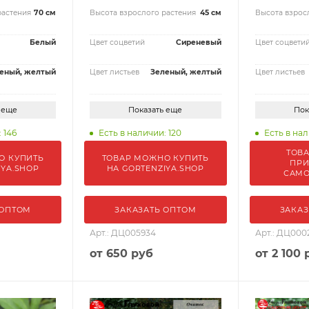
растения
70 см
Высота взрослого растения
45 см
Высота взрос
Белый
Цвет соцветий
Сиреневый
Цвет соцвети
еный, желтый
Цвет листьев
Зеленый, желтый
Цвет листьев
 еще
Показать еще
Пок
 146
Есть в наличии: 120
Есть в нал
ТОВ
О КУПИТЬ
ТОВАР МОЖНО КУПИТЬ
ПРИ
IYA.SHOP
НА GORTENZIYA.SHOP
САМ
 ОПТОМ
ЗАКАЗАТЬ ОПТОМ
ЗАКАЗ
Арт.: ДЦ005934
Арт.: ДЦ000
от
650 руб
от
2 100 