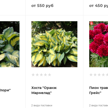
от
550 руб
от
450 р
Хоста "Оранж
Пион трав
Глори"
Мармелад"
Грейс"
2 вида поставки
2 вида постав