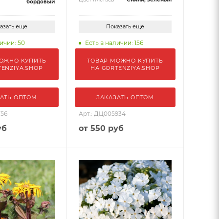
бордовый
азать еще
Показать еще
ичии: 50
Есть в наличии: 156
ОЖНО КУПИТЬ
ТОВАР МОЖНО КУПИТЬ
TENZIYA.SHOP
НА GORTENZIYA.SHOP
АТЬ ОПТОМ
ЗАКАЗАТЬ ОПТОМ
756
Арт.: ДЦ005934
уб
от
550 руб