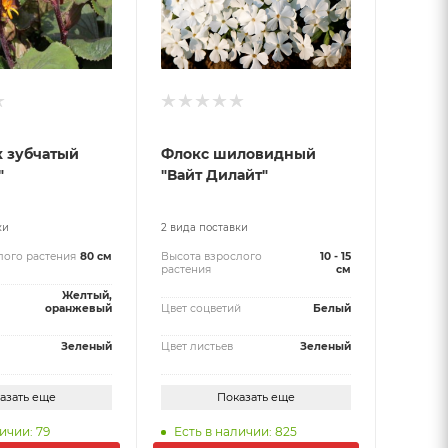
 зубчатый
Флокс шиловидный
"
"Вайт Дилайт"
ки
2 вида поставки
лого растения
80 см
Высота взрослого
10 - 15
растения
см
Желтый,
оранжевый
Цвет соцветий
Белый
Зеленый
Цвет листьев
Зеленый
азать еще
Показать еще
ичии: 79
Есть в наличии: 825