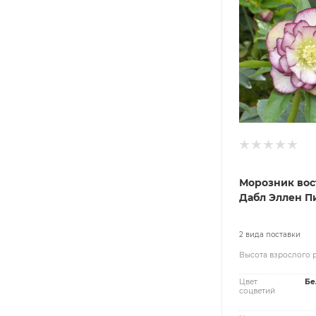
Морозник вос
Дабл Эллен П
2 вида поставки
Высота взрослого 
Цвет
Бе
соцветий