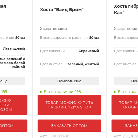
ная
Хоста гиб
Хоста "Вайд Брим"
Кап"
2 вида поставки
2 вида постав
растения
50 см
Высота взрослого растения
50 см
Высота взрос
Лавандовый
Цвет соцветий
Сиреневый
Цвет соцвети
мно-зеленый с
ремово-белой
Цвет листьев
Зеленый, желтый
Цвет листьев
каймой
 еще
Показать еще
Пок
 195
Есть в наличии: 198
Есть в нал
ОЖНО
ТОВАР МОЖНО КУПИТЬ
ТОВАР М
ЕСТИ
НА GORTENZIYA.SHOP
НА GOR
ВОЗОМ
 ОПТОМ
ЗАКАЗАТЬ ОПТОМ
ЗАКАЗ
Арт.: С0008786
Арт.: ДЦ005