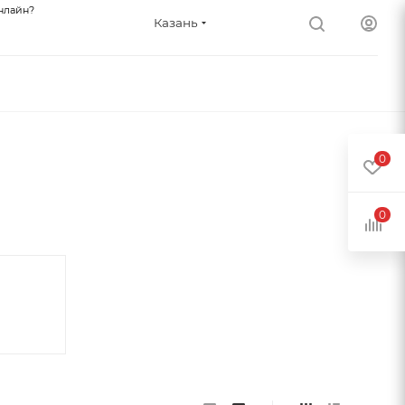
нлайн?
Казань
0
0