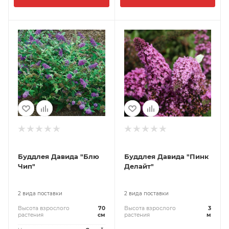
Буддлея Давида "Блю
Буддлея Давида "Пинк
Чип"
Делайт"
2 вида поставки
2 вида поставки
Высота взрослого
70
Высота взрослого
3
растения
см
растения
м