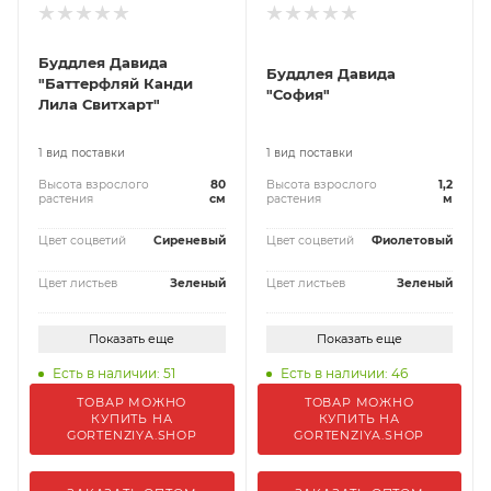
Буддлея Давида
Буддлея Давида
"Баттерфляй Канди
"София"
Лила Свитхарт"
1 вид поставки
1 вид поставки
Высота взрослого
80
Высота взрослого
1,2
растения
см
растения
м
Цвет соцветий
Сиреневый
Цвет соцветий
Фиолетовый
Цвет листьев
Зеленый
Цвет листьев
Зеленый
Показать еще
Показать еще
Есть в наличии: 51
Есть в наличии: 46
ТОВАР МОЖНО
ТОВАР МОЖНО
КУПИТЬ НА
КУПИТЬ НА
GORTENZIYA.SHOP
GORTENZIYA.SHOP