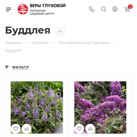
0
Буддлея
24
—
—
—
Главная
Каталог
Лиственные кустарники
Буддлея
ФИЛЬТР