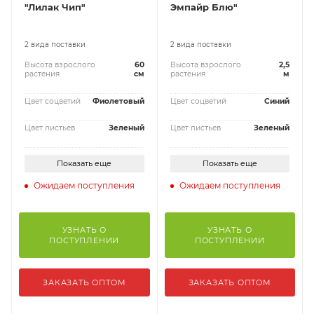
"Лилак Чип"
Эмпайр Блю"
2 вида поставки
2 вида поставки
Высота взрослого
60
Высота взрослого
2,5
растения
см
растения
м
Цвет соцветий
Фиолетовый
Цвет соцветий
Синий
Цвет листьев
Зеленый
Цвет листьев
Зеленый
Показать еще
Показать еще
Ожидаем поступления
Ожидаем поступления
УЗНАТЬ О
УЗНАТЬ О
ПОСТУПЛЕНИИ
ПОСТУПЛЕНИИ
ЗАКАЗАТЬ ОПТОМ
ЗАКАЗАТЬ ОПТОМ