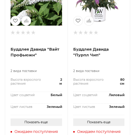
Буддлея Давида "Вайт
Буддлея Давида
Профьюжн"
"Пурпл Чип"
2 вида поставки
2 вида поставки
Высота взрослого
2
Высота взрослого
80
растения
м
растения
см
Цвет соцветий
Белый
Цвет соцветий
Лиловый
Цвет листьев
Зеленый
Цвет листьев
Зеленый
Показать еще
Показать еще
Ожидаем поступления
Ожидаем поступления