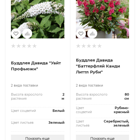
Буддлея Давида
Буддлея Давида "Уайт
"Баттерфляй Канди
Профьюжн"
Литтл Руби"
2 вида поставки
2 вида поставки
Высота взрослого
2
Высота взрослого
80
растения
м
растения
см
Цвет
Рубино-
Цвет соцветий
Белый
соцветий
красный
Цвет
Серебристый,
Цвет листьев
Зеленый
листьев
зеленый
Показать еще
Показать еще