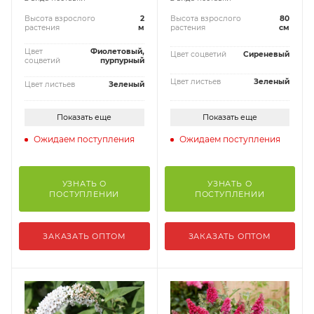
Высота взрослого
2
Высота взрослого
80
растения
м
растения
см
Цвет
Фиолетовый,
Цвет соцветий
Сиреневый
соцветий
пурпурный
Цвет листьев
Зеленый
Цвет листьев
Зеленый
Показать еще
Показать еще
Ожидаем поступления
Ожидаем поступления
УЗНАТЬ О
УЗНАТЬ О
ПОСТУПЛЕНИИ
ПОСТУПЛЕНИИ
ЗАКАЗАТЬ ОПТОМ
ЗАКАЗАТЬ ОПТОМ