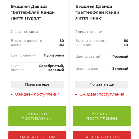
Буддлея Давида
Буддлея Давида
"Баттерфляй Канди
"Баттерфляй Канди
Литтл Пурпл"
Литтл Пинк"
2 вида поставки
2 вида поставки
Высота взрослого
80
Высота взрослого
80
растения
см
растения
см
Цвет соцветий
Пурпурный
Цвет соцветий
Розовый
Цвет
Серебристый,
Цвет листьев
Зеленый
листьев
зеленый
Показать еще
Показать еще
Ожидаем поступления
Ожидаем поступления
УЗНАТЬ О
УЗНАТЬ О
ПОСТУПЛЕНИИ
ПОСТУПЛЕНИИ
ЗАКАЗАТЬ ОПТОМ
ЗАКАЗАТЬ ОПТОМ