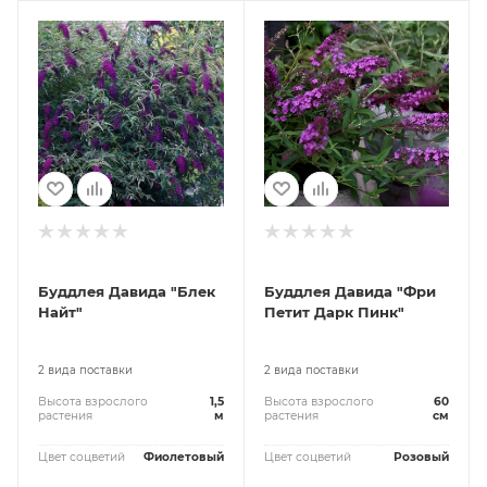
Буддлея Давида "Блек
Буддлея Давида "Фри
Найт"
Петит Дарк Пинк"
2 вида поставки
2 вида поставки
Высота взрослого
1,5
Высота взрослого
60
растения
м
растения
см
Цвет соцветий
Фиолетовый
Цвет соцветий
Розовый