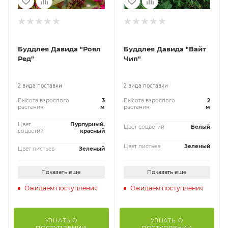
Буддлея Давида "Роял
Буддлея Давида "Вайт
Ред"
Чип"
2 вида поставки
2 вида поставки
Высота взрослого
3
Высота взрослого
2
растения
м
растения
м
Цвет
Пурпурный,
Цвет соцветий
Белый
соцветий
красный
Цвет листьев
Зеленый
Цвет листьев
Зеленый
Показать еще
Показать еще
Ожидаем поступления
Ожидаем поступления
УЗНАТЬ О
УЗНАТЬ О