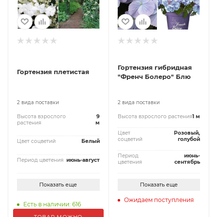
Гортензия гибридная
Гортензия плетистая
"Френч Болеро" Блю
2 вида поставки
2 вида поставки
Высота взрослого
9
Высота взрослого растения
1 м
растения
м
Цвет
Розовый,
соцветий
голубой
Цвет соцветий
Белый
Период
июнь-
Период цветения
июнь-август
цветения
сентябрь
Показать еще
Показать еще
Ожидаем поступления
Есть в наличии: 616