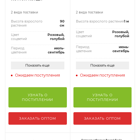
2 вида поставки
2 вида поставки
Высота взрослого
90
Высота взрослого растения
1 м
растения
см
Цвет
Розовый,
Цвет
Розовый,
соцветий
голубой
соцветий
голубой
Период
июнь-
Период
июль-
цветения
сентябрь
цветения
сентябрь
Показать еще
Показать еще
Ожидаем поступления
Ожидаем поступления
УЗНАТЬ О
УЗНАТЬ О
ПОСТУПЛЕНИИ
ПОСТУПЛЕНИИ
ЗАКАЗАТЬ ОПТОМ
ЗАКАЗАТЬ ОПТОМ