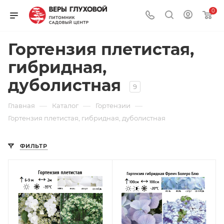
0
Гортензия плетистая,
гибридная,
дуболистная
9
—
—
—
Главная
Каталог
Гортензии
Гортензия плетистая, гибридная, дуболистная
ФИЛЬТР