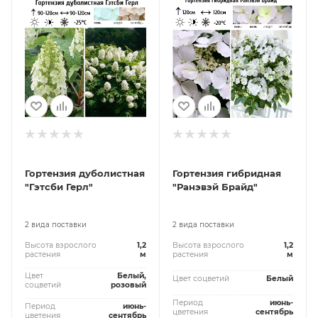
Гортензия дуболистная
Гортензия гибридная
"Гэтсби Герл"
"Ранэвэй Брайд"
2 вида поставки
2 вида поставки
Высота взрослого
1,2
Высота взрослого
1,2
растения
м
растения
м
Цвет
Белый,
Цвет соцветий
Белый
соцветий
розовый
Период
июнь-
Период
июнь-
цветения
сентябрь
цветения
сентябрь