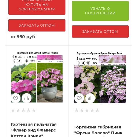
ТОВАР МОЖНО
КУПИТЬ НА
УЗНАТЬ О
GORTENZIYA.SHOP
ПОСТУПЛЕНИИ
ЗАКАЗАТЬ ОПТОМ
ЗАКАЗАТЬ ОПТОМ
от
950 руб
Гортензия пильчатая
Гортензия гибридная
"Флаер энд Флаверс
"Френч Болеро" Пинк
Коттон Кэнди"