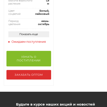
Высота взрослого
1,8
растения
м
Цвет
Белый,
соцветий
лаймовый
Период
июнь-
цветения
октябрь
Показать еще
Ожидаем поступления
УЗНАТЬ О
ПОСТУПЛЕНИИ
ЗАКАЗАТЬ ОПТОМ
Будьте в курсе наших акций и новостей