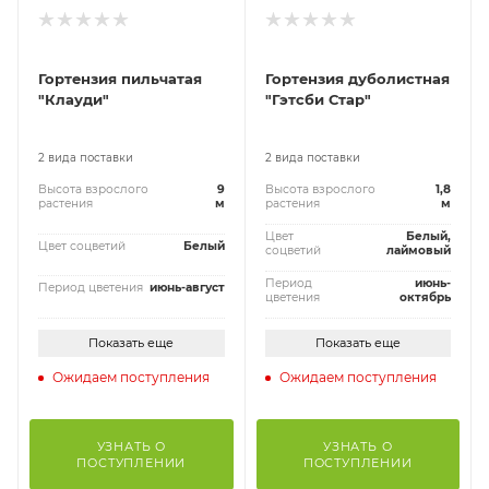
Гортензия пильчатая
Гортензия дуболистная
"Клауди"
"Гэтсби Стар"
2 вида поставки
2 вида поставки
Высота взрослого
9
Высота взрослого
1,8
растения
м
растения
м
Цвет
Белый,
Цвет соцветий
Белый
соцветий
лаймовый
Период
июнь-
Период цветения
июнь-август
цветения
октябрь
Показать еще
Показать еще
Ожидаем поступления
Ожидаем поступления
УЗНАТЬ О
УЗНАТЬ О
ПОСТУПЛЕНИИ
ПОСТУПЛЕНИИ