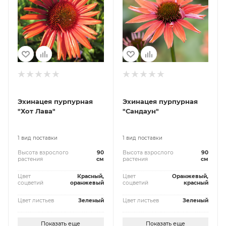
Эхинацея пурпурная
Эхинацея пурпурная
"Хот Лава"
"Сандаун"
1 вид поставки
1 вид поставки
Высота взрослого
90
Высота взрослого
90
растения
см
растения
см
Цвет
Красный,
Цвет
Оранжевый,
соцветий
оранжевый
соцветий
красный
Цвет листьев
Зеленый
Цвет листьев
Зеленый
Показать еще
Показать еще