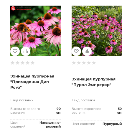
Эхинацея пурпурная
Эхинацея пурпурная
"Примадонна Дип
"Пурпл Эмпрерор"
Роуз"
1 вид поставки
1 вид поставки
Высота взрослого
90
Высота взрослого
50
растения
см
растения
см
Цвет
Насыщенно-
Цвет соцветий
Пурпурный
соцветий
розовый