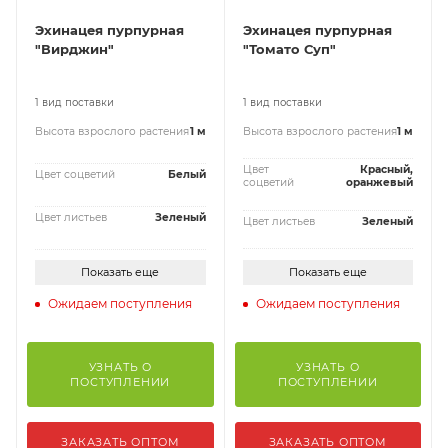
Эхинацея пурпурная
Эхинацея пурпурная
"Вирджин"
"Томато Суп"
1 вид поставки
1 вид поставки
Высота взрослого растения
1 м
Высота взрослого растения
1 м
Цвет
Красный,
Цвет соцветий
Белый
соцветий
оранжевый
Цвет листьев
Зеленый
Цвет листьев
Зеленый
Показать еще
Показать еще
Ожидаем поступления
Ожидаем поступления
УЗНАТЬ О
УЗНАТЬ О
ПОСТУПЛЕНИИ
ПОСТУПЛЕНИИ
ЗАКАЗАТЬ ОПТОМ
ЗАКАЗАТЬ ОПТОМ