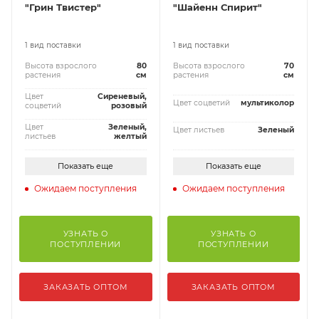
"Грин Твистер"
"Шайенн Спирит"
1 вид поставки
1 вид поставки
Высота взрослого
80
Высота взрослого
70
растения
см
растения
см
Цвет
Сиреневый,
Цвет соцветий
мультиколор
соцветий
розовый
Цвет
Зеленый,
Цвет листьев
Зеленый
листьев
желтый
Показать еще
Показать еще
Ожидаем поступления
Ожидаем поступления
УЗНАТЬ О
УЗНАТЬ О
ПОСТУПЛЕНИИ
ПОСТУПЛЕНИИ
ЗАКАЗАТЬ ОПТОМ
ЗАКАЗАТЬ ОПТОМ