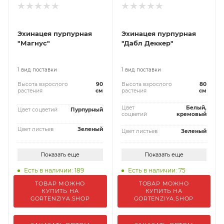
Эхинацея пурпурная
Эхинацея пурпурная
"Магнус"
"Дабл Деккер"
1 вид поставки
1 вид поставки
Высота взрослого
90
Высота взрослого
80
растения
см
растения
см
Цвет
Белый,
Цвет соцветий
Пурпурный
соцветий
кремовый
Цвет листьев
Зеленый
Цвет листьев
Зеленый
Показать еще
Показать еще
Есть в наличии: 189
Есть в наличии: 75
ТОВАР МОЖНО
ТОВАР МОЖНО
КУПИТЬ НА
КУПИТЬ НА
GORTENZIYA.SHOP
GORTENZIYA.SHOP