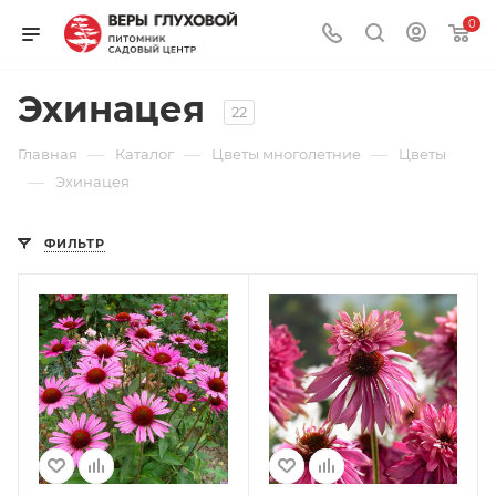
0
Эхинацея
22
—
—
—
Главная
Каталог
Цветы многолетние
Цветы
—
Эхинацея
ФИЛЬТР