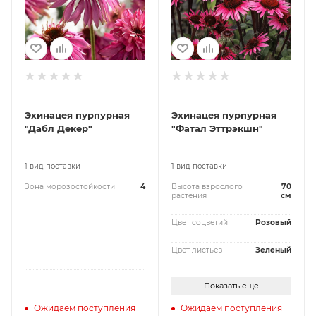
Эхинацея пурпурная
Эхинацея пурпурная
"Дабл Декер"
"Фатал Эттрэкшн"
1 вид поставки
1 вид поставки
Зона морозостойкости
4
Высота взрослого
70
растения
см
Цвет соцветий
Розовый
Цвет листьев
Зеленый
Показать еще
Ожидаем поступления
Ожидаем поступления