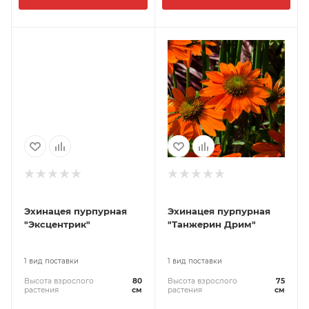
Эхинацея пурпурная
Эхинацея пурпурная
"Эксцентрик"
"Танжерин Дрим"
1 вид поставки
1 вид поставки
Высота взрослого
80
Высота взрослого
75
растения
см
растения
см