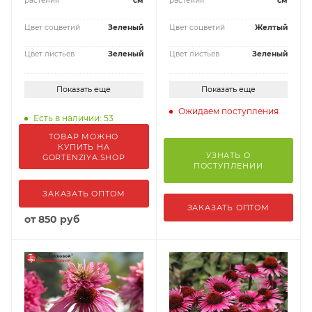
растения
см
растения
см
Цвет соцветий
Зеленый
Цвет соцветий
Желтый
Цвет листьев
Зеленый
Цвет листьев
Зеленый
Показать еще
Показать еще
Ожидаем поступления
Есть в наличии: 53
ТОВАР МОЖНО
КУПИТЬ НА
УЗНАТЬ О
GORTENZIYA.SHOP
ПОСТУПЛЕНИИ
ЗАКАЗАТЬ ОПТОМ
ЗАКАЗАТЬ ОПТОМ
от
850 руб