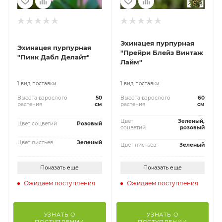
Эхинацея пурпурная
Эхинацея пурпурная
"Прейри Блейз Винтаж
"Пинк Дабл Делайт"
Лайм"
1 вид поставки
1 вид поставки
Высота взрослого
50
Высота взрослого
60
растения
см
растения
см
Цвет
Зеленый,
Цвет соцветий
Розовый
соцветий
розовый
Цвет листьев
Зеленый
Цвет листьев
Зеленый
Показать еще
Показать еще
Ожидаем поступления
Ожидаем поступления
УЗНАТЬ О
УЗНАТЬ О