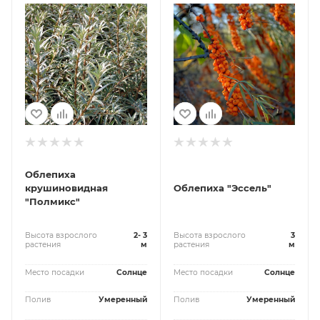
Облепиха
крушиновидная
Облепиха "Эссель"
"Полмикс"
Высота взрослого
2- 3
Высота взрослого
3
растения
м
растения
м
Место посадки
Солнце
Место посадки
Солнце
Полив
Умеренный
Полив
Умеренный