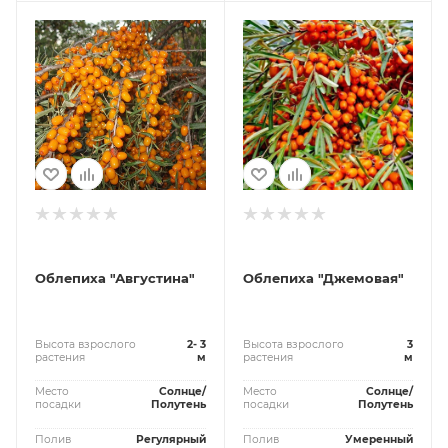
Облепиха "Августина"
Облепиха "Джемовая"
Высота взрослого
2- 3
Высота взрослого
3
растения
м
растения
м
Место
Солнце/
Место
Солнце/
посадки
Полутень
посадки
Полутень
Полив
Регулярный
Полив
Умеренный