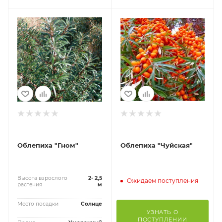
Облепиха "Гном"
Облепиха "Чуйская"
Высота взрослого
2- 2,5
Ожидаем поступления
растения
м
Место посадки
Солнце
УЗНАТЬ О
ПОСТУПЛЕНИИ