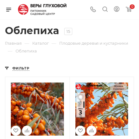
0
Облепиха
15
—
—
Главная
Каталог
Плодовые деревья и кустарники
—
Облепиха
ФИЛЬТР