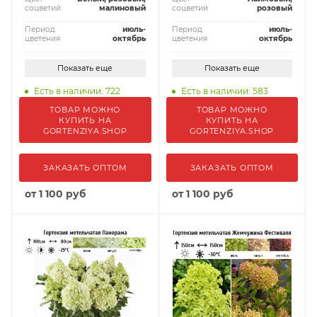
соцветий
малиновый
соцветий
розовый
Период
июль-
Период
июль-
цветения
октябрь
цветения
октябрь
Показать еще
Показать еще
Есть в наличии: 722
Есть в наличии: 583
ТОВАР МОЖНО
ТОВАР МОЖНО
КУПИТЬ НА
КУПИТЬ НА
GORTENZIYA.SHOP
GORTENZIYA.SHOP
ЗАКАЗАТЬ ОПТОМ
ЗАКАЗАТЬ ОПТОМ
от
1 100 руб
от
1 100 руб