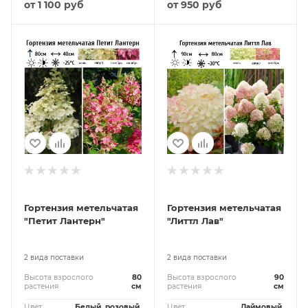
от
1 100 руб
от
950 руб
Гортензия метельчатая
Гортензия метельчатая
"Петит Лантерн"
"Литтл Лав"
2 вида поставки
2 вида поставки
Высота взрослого
80
Высота взрослого
90
растения
см
растения
см
Цвет
Белый, розовый,
Цвет
Лаймовый,