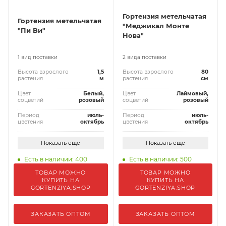
Гортензия метельчатая
Гортензия метельчатая
"Меджикал Монте
"Пи Ви"
Нова"
1 вид поставки
2 вида поставки
Высота взрослого
1,5
Высота взрослого
80
растения
м
растения
см
Цвет
Белый,
Цвет
Лаймовый,
соцветий
розовый
соцветий
розовый
Период
июль-
Период
июль-
цветения
октябрь
цветения
октябрь
Показать еще
Показать еще
Есть в наличии: 400
Есть в наличии: 500
ТОВАР МОЖНО
ТОВАР МОЖНО
КУПИТЬ НА
КУПИТЬ НА
GORTENZIYA.SHOP
GORTENZIYA.SHOP
ЗАКАЗАТЬ ОПТОМ
ЗАКАЗАТЬ ОПТОМ