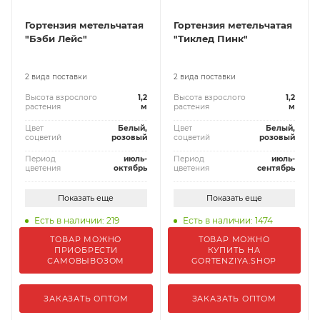
Гортензия метельчатая
Гортензия метельчатая
"Бэби Лейс"
"Тиклед Пинк"
2 вида поставки
2 вида поставки
Высота взрослого
1,2
Высота взрослого
1,2
растения
м
растения
м
Цвет
Белый,
Цвет
Белый,
соцветий
розовый
соцветий
розовый
Период
июль-
Период
июль-
цветения
октябрь
цветения
сентябрь
Показать еще
Показать еще
Есть в наличии: 219
Есть в наличии: 1474
ТОВАР МОЖНО
ТОВАР МОЖНО
ПРИОБРЕСТИ
КУПИТЬ НА
САМОВЫВОЗОМ
GORTENZIYA.SHOP
ЗАКАЗАТЬ ОПТОМ
ЗАКАЗАТЬ ОПТОМ