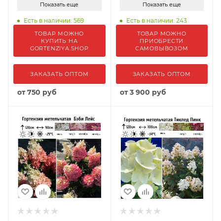
Показать еще
Показать еще
Есть в наличии: 569
Есть в наличии: 243
ТОВАР МОЖНО
ТОВАР МОЖНО
КУПИТЬ НА
ПРИОБРЕСТИ
GORTENZIYA.SHOP
САМОВЫВОЗОМ
ЗАКАЗАТЬ ОПТОМ
ЗАКАЗАТЬ ОПТОМ
от
750 руб
от
3 900 руб