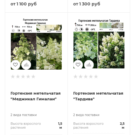
от
1 100 руб
от
1 300 руб
Гортензия метельчатая
Гортензия метельчатая
"Меджикал Гималаи"
"Тардива"
2 вида поставки
2 вида поставки
Высота взрослого
1,5
Высота взрослого
2,5
растения
м
растения
м