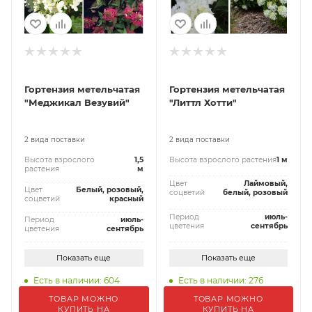
Гортензия метельчатая
Гортензия метельчатая
"Меджикал Везувий"
"Литтл Хотти"
2 вида поставки
2 вида поставки
Высота взрослого
1,5
Высота взрослого растения
1 м
растения
м
Цвет
Лаймовый,
Цвет
Белый, розовый,
соцветий
белый, розовый
соцветий
красный
Период
июль-
Период
июль-
цветения
сентябрь
цветения
сентябрь
Показать еще
Показать еще
Есть в наличии: 604
Есть в наличии: 276
ТОВАР МОЖНО
ТОВАР МОЖНО
КУПИТЬ НА
КУПИТЬ НА