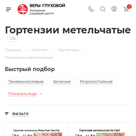
0
Гортензии метельчатые
128
—
—
—
Главная
Каталог
Гортензии
Гортензии метельчатые
Быстрый подбор
Теневыносливые
Зеленые
Морозостойкие
Показать еще
ФИЛЬТР