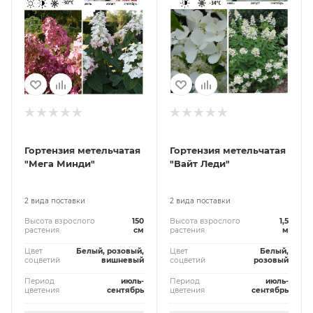
Гортензия метельчатая
Гортензия метельчатая
"Мега Минди"
"Вайт Леди"
2 вида поставки
2 вида поставки
Высота взрослого
150
Высота взрослого
1,5
растения
см
растения
м
Цвет
Белый, розовый,
Цвет
Белый,
соцветий
вишневый
соцветий
розовый
Период
июль-
Период
июль-
цветения
сентябрь
цветения
сентябрь