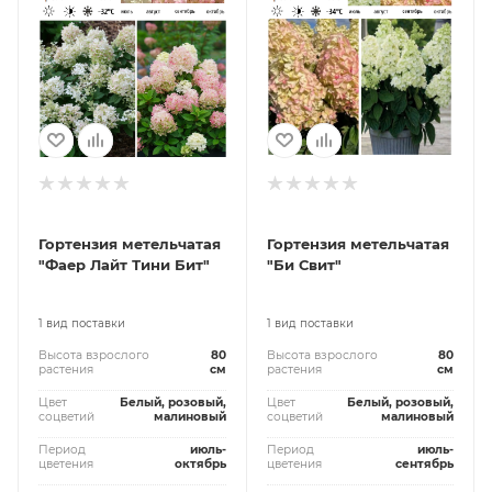
Гортензия метельчатая
Гортензия метельчатая
"Фаер Лайт Тини Бит"
"Би Свит"
1 вид поставки
1 вид поставки
Высота взрослого
80
Высота взрослого
80
растения
см
растения
см
Цвет
Белый, розовый,
Цвет
Белый, розовый,
соцветий
малиновый
соцветий
малиновый
Период
июль-
Период
июль-
цветения
октябрь
цветения
сентябрь