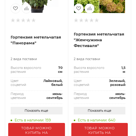
Гортензия метельчатая
Гортензия метельчатая
"Жемчужина
"Панорама"
Фестиваля"
2 вида поставки
2 вида поставки
Высота взрослого
70
Высота взрослого
1,5
растения
см
растения
м
Цвет
Лаймовый,
Цвет
Зеленый,
соцветий
белый
соцветий
розовый
Период
июнь-
Период
июль-
цветения
сентябрь
цветения
сентябрь
Показать еще
Показать еще
Есть в наличии: 159
Есть в наличии: 640
ТОВАР МОЖНО
ТОВАР МОЖНО
КУПИТЬ НА
КУПИТЬ НА