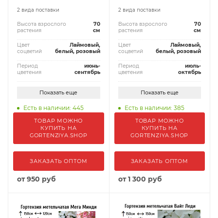
2 вида поставки
2 вида поставки
Высота взрослого
70
Высота взрослого
70
растения
см
растения
см
Цвет
Лаймовый,
Цвет
Лаймовый,
соцветий
белый, розовый
соцветий
белый, розовый
Период
июнь-
Период
июль-
цветения
сентябрь
цветения
октябрь
Показать еще
Показать еще
Есть в наличии: 445
Есть в наличии: 385
ТОВАР МОЖНО
ТОВАР МОЖНО
КУПИТЬ НА
КУПИТЬ НА
GORTENZIYA.SHOP
GORTENZIYA.SHOP
ЗАКАЗАТЬ ОПТОМ
ЗАКАЗАТЬ ОПТОМ
от
950 руб
от
1 300 руб