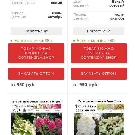
Цвет
Белый,
Цвет соцветий
Белый
соцветий
розовый
Период
июль-
Период
июль-
цветения
октябрь
цветения
октябрь
Показать еще
Показать еще
Есть в наличии: 985
Есть в наличии: 280
ТОВАР МОЖНО
ТОВАР МОЖНО
КУПИТЬ НА
КУПИТЬ НА
GORTENZIYA.SHOP
GORTENZIYA.SHOP
ЗАКАЗАТЬ ОПТОМ
ЗАКАЗАТЬ ОПТОМ
от
950 руб
от
950 руб