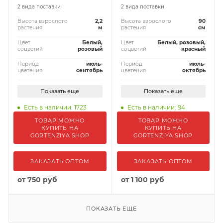
2 вида поставки
2 вида поставки
Высота взрослого
2,2
Высота взрослого
90
растения
м
растения
см
Цвет
Белый,
Цвет
Белый, розовый,
соцветий
розовый
соцветий
красный
Период
июль-
Период
июль-
цветения
сентябрь
цветения
октябрь
Показать еще
Показать еще
Есть в наличии: 1723
Есть в наличии: 94
ТОВАР МОЖНО
ТОВАР МОЖНО
КУПИТЬ НА
КУПИТЬ НА
GORTENZIYA.SHOP
GORTENZIYA.SHOP
ЗАКАЗАТЬ ОПТОМ
ЗАКАЗАТЬ ОПТОМ
от
750 руб
от
1 100 руб
ПОКАЗАТЬ ЕЩЕ