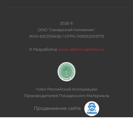
2026 ©
ООО "Самарский питомник"
ИНН 6312103450 / ОГРН 1106312009715
©
Разработка
www.admin-samara.ru
Член Российской Ассоциации
Производителей Посадочного Материала
Продвижение сайта