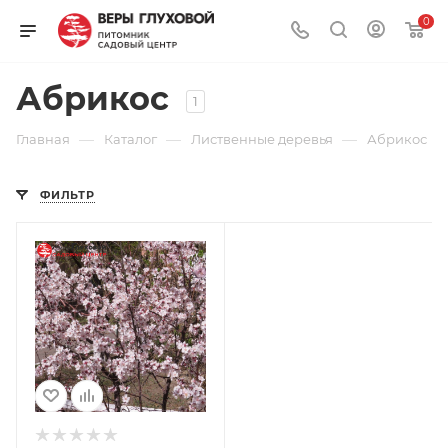
0
Абрикос
1
—
—
—
Главная
Каталог
Лиственные деревья
Абрикос
ФИЛЬТР