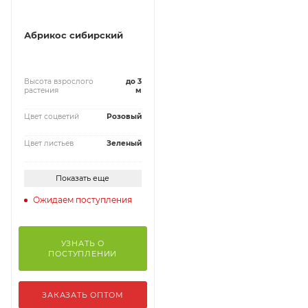
Абрикос сибирский
Высота взрослого
до 3
растения
м
Цвет соцветий
Розовый
Цвет листьев
Зеленый
Показать еще
Ожидаем поступления
УЗНАТЬ О
ПОСТУПЛЕНИИ
ЗАКАЗАТЬ ОПТОМ