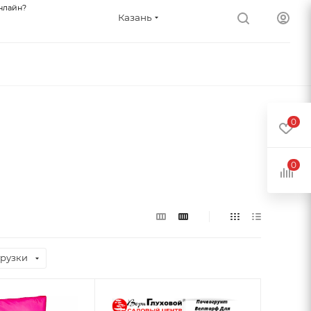
нлайн?
Казань
0
0
рузки