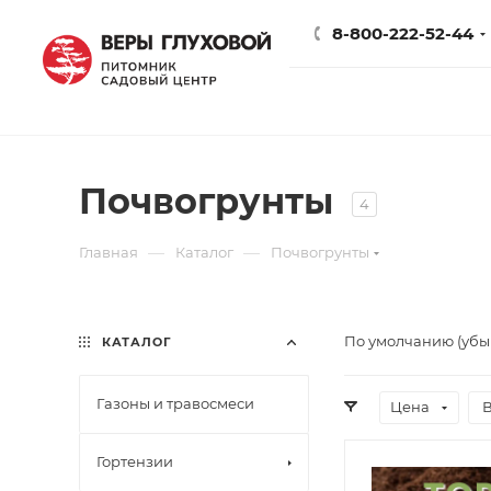
8-800-222-52-44
Почвогрунты
4
—
—
Главная
Каталог
Почвогрунты
По умолчанию (уб
КАТАЛОГ
Газоны и травосмеси
Цена
Гортензии