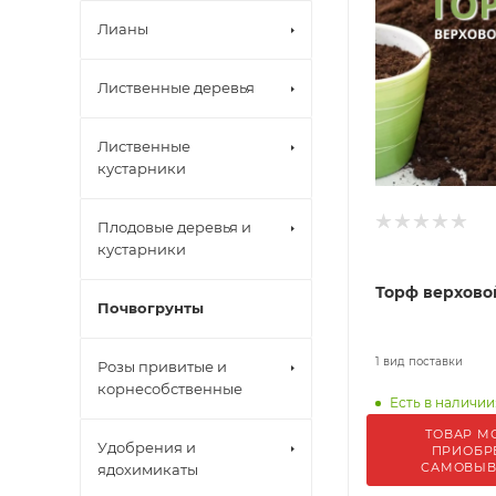
Лианы
Лиственные деревья
Лиственные
кустарники
Плодовые деревья и
кустарники
Торф верхово
Почвогрунты
1 вид поставки
Розы привитые и
корнесобственные
Есть в наличии
ТОВАР М
Удобрения и
ПРИОБР
САМОВЫ
ядохимикаты