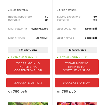
2 вида поставки
2 вида поставки
Высота взрослого
60
Высота взрослого
60
растения
см
растения
см
Цвет соцветий
мультиколор
Цвет соцветий
Красный
Цвет листьев
Зеленый
Цвет листьев
Зеленый
Показать еще
Показать еще
Есть в наличии: 59
Есть в наличии: 98
ТОВАР МОЖНО
ТОВАР МОЖНО
КУПИТЬ НА
КУПИТЬ НА
GORTENZIYA.SHOP
GORTENZIYA.SHOP
ЗАКАЗАТЬ ОПТОМ
ЗАКАЗАТЬ ОПТОМ
от
780 руб
от
780 руб