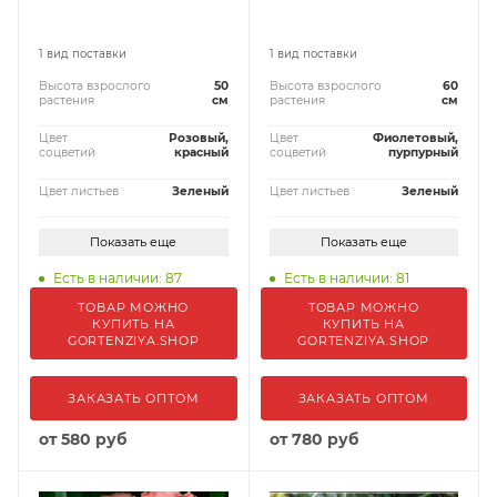
1 вид поставки
1 вид поставки
Высота взрослого
50
Высота взрослого
60
растения
см
растения
см
Цвет
Розовый,
Цвет
Фиолетовый,
соцветий
красный
соцветий
пурпурный
Цвет листьев
Зеленый
Цвет листьев
Зеленый
Показать еще
Показать еще
Есть в наличии: 87
Есть в наличии: 81
ТОВАР МОЖНО
ТОВАР МОЖНО
КУПИТЬ НА
КУПИТЬ НА
GORTENZIYA.SHOP
GORTENZIYA.SHOP
ЗАКАЗАТЬ ОПТОМ
ЗАКАЗАТЬ ОПТОМ
от
580 руб
от
780 руб