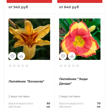
от
540 руб
от
640 руб
Лилейник "Энди
Лилейник "Бонанза"
Денди"
2 вида поставки
2 вида поставки
Высота взрослого
60
Высота взрослого
70
растения
см
растения
см