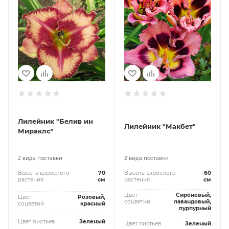
Лилейник "Белив ин
Лилейник "Макбет"
Мираклc"
2 вида поставки
2 вида поставки
Высота взрослого
70
Высота взрослого
60
растения
см
растения
см
Цвет
Сиреневый,
Цвет
Розовый,
соцветий
лавандовый,
соцветий
красный
пурпурный
Цвет листьев
Зеленый
Цвет листьев
Зеленый