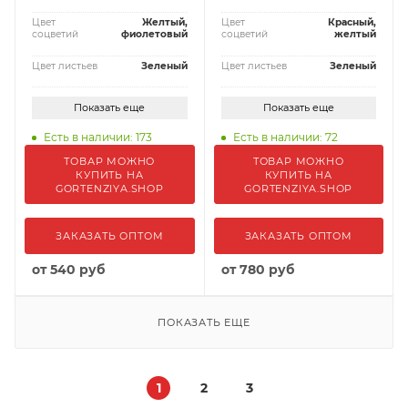
Цвет
Желтый,
Цвет
Красный,
соцветий
фиолетовый
соцветий
желтый
Цвет листьев
Зеленый
Цвет листьев
Зеленый
Показать еще
Показать еще
Есть в наличии: 173
Есть в наличии: 72
ТОВАР МОЖНО
ТОВАР МОЖНО
КУПИТЬ НА
КУПИТЬ НА
GORTENZIYA.SHOP
GORTENZIYA.SHOP
ЗАКАЗАТЬ ОПТОМ
ЗАКАЗАТЬ ОПТОМ
от
540 руб
от
780 руб
ПОКАЗАТЬ ЕЩЕ
1
2
3