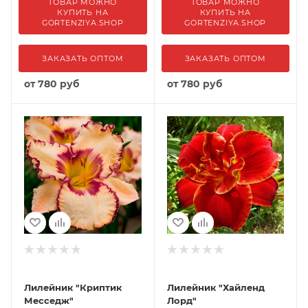
ТОВАР МОЖНО
ТОВАР МОЖНО
КУПИТЬ НА
КУПИТЬ НА
GORTENZIYA.SHOP
GORTENZIYA.SHOP
ЗАКАЗАТЬ ОПТОМ
ЗАКАЗАТЬ ОПТОМ
от
780 руб
от
780 руб
Лилейник "Криптик
Лилейник "Хайленд
Месседж"
Лорд"