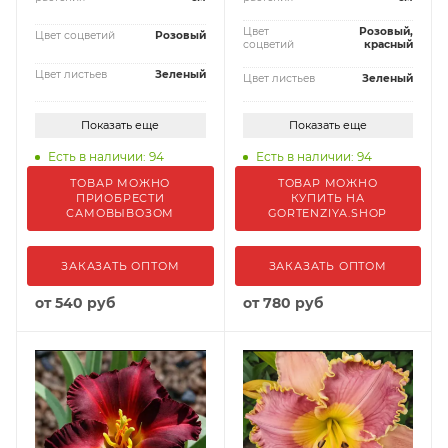
Цвет
Розовый,
Цвет соцветий
Розовый
соцветий
красный
Цвет листьев
Зеленый
Цвет листьев
Зеленый
Показать еще
Показать еще
Есть в наличии: 94
Есть в наличии: 94
ТОВАР МОЖНО
ТОВАР МОЖНО
ПРИОБРЕСТИ
КУПИТЬ НА
САМОВЫВОЗОМ
GORTENZIYA.SHOP
ЗАКАЗАТЬ ОПТОМ
ЗАКАЗАТЬ ОПТОМ
от
540 руб
от
780 руб