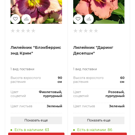
Лилейник "Блэкберрис
Лилейник "Даринг
энд Крим"
Десепшн"
1 вид поставки
1 вид поставки
Высота взрослого
90
Высота взрослого
60
растения
см
растения
см
Цвет
Фиолетовый,
Цвет
Розовый,
соцветий
пурпурный
соцветий
пурпурный
Цвет листьев
Зеленый
Цвет листьев
Зеленый
Показать еще
Показать еще
Есть в наличии: 63
Есть в наличии: 86