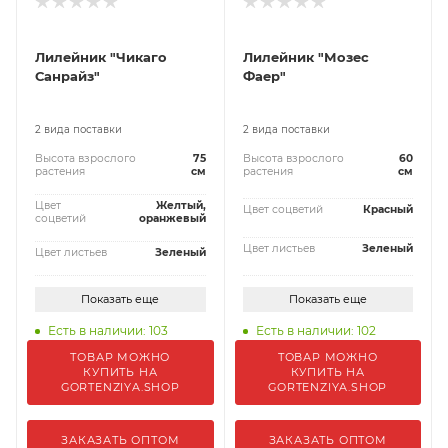
Лилейник "Чикаго
Лилейник "Мозес
Санрайз"
Фаер"
2 вида поставки
2 вида поставки
Высота взрослого
75
Высота взрослого
60
растения
см
растения
см
Цвет
Желтый,
Цвет соцветий
Красный
соцветий
оранжевый
Цвет листьев
Зеленый
Цвет листьев
Зеленый
Показать еще
Показать еще
Есть в наличии: 103
Есть в наличии: 102
ТОВАР МОЖНО
ТОВАР МОЖНО
КУПИТЬ НА
КУПИТЬ НА
GORTENZIYA.SHOP
GORTENZIYA.SHOP
ЗАКАЗАТЬ ОПТОМ
ЗАКАЗАТЬ ОПТОМ