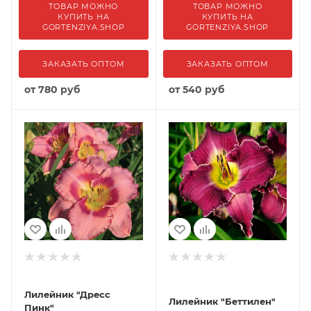
ТОВАР МОЖНО
ТОВАР МОЖНО
КУПИТЬ НА
КУПИТЬ НА
GORTENZIYA.SHOP
GORTENZIYA.SHOP
ЗАКАЗАТЬ ОПТОМ
ЗАКАЗАТЬ ОПТОМ
от
780 руб
от
540 руб
Лилейник "Дресс
Лилейник "Беттилен"
Пинк"