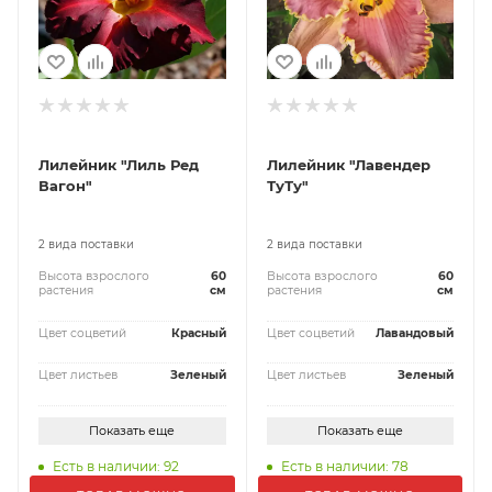
Лилейник "Лиль Ред
Лилейник "Лавендер
Вагон"
ТуТу"
2 вида поставки
2 вида поставки
Высота взрослого
60
Высота взрослого
60
растения
см
растения
см
Цвет соцветий
Красный
Цвет соцветий
Лавандовый
Цвет листьев
Зеленый
Цвет листьев
Зеленый
Показать еще
Показать еще
Есть в наличии: 92
Есть в наличии: 78