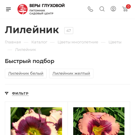
0
Лилейник
47
—
—
—
Главная
Каталог
Цветы многолетние
Цветы
—
Лилейник
Быстрый подбор
Лилейник белый
Лилейник желтый
ФИЛЬТР