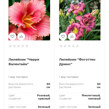
Лилейник "Черри
Лилейник "Фоготтен
Валентайн"
Дримс"
1 вид поставки
1 вид поставки
Высота взрослого
60
Высота взрослого
60
растения
см
растения
см
Цвет
Розовый,
Цвет
Фиолетовый,
соцветий
красный
соцветий
лиловый
Цвет листьев
Зеленый
Цвет листьев
Зеленый