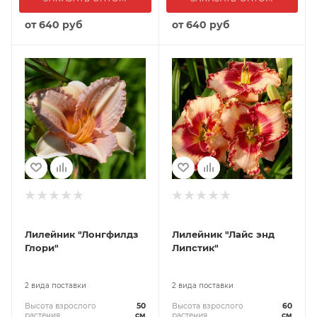
от
640 руб
от
640 руб
Лилейник "Лонгфилдз
Лилейник "Лайс энд
Глори"
Липстик"
2 вида поставки
2 вида поставки
Высота взрослого
50
Высота взрослого
60
растения
см
растения
см