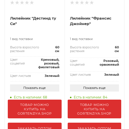
Лилейник "Дестинд ту
Лилейник "Франсис
Си"
Джойнер"
1 вид поставки
1 вид поставки
Высота взрослого
60
Высота взрослого
60
растения
см
растения
см
Цвет
Кремовый,
Цвет
Розовый,
соцветий
розовый,
соцветий
оранжевый
фиолетовый
Цвет листьев
Зеленый
Цвет листьев
Зеленый
Показать еще
Показать еще
Есть в наличии: 68
Есть в наличии: 84
ТОВАР МОЖНО
ТОВАР МОЖНО
КУПИТЬ НА
КУПИТЬ НА
GORTENZIYA.SHOP
GORTENZIYA.SHOP
ЗАКАЗАТЬ ОПТОМ
ЗАКАЗАТЬ ОПТОМ