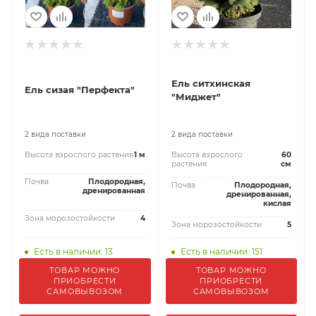
Ель ситхинская
Ель сизая "Перфекта"
"Миджет"
2 вида поставки
2 вида поставки
Высота взрослого растения
1 м
Высота взрослого
60
растения
см
Почва
Плодородная,
Почва
Плодородная,
дренированная
дренированная,
кислая
Зона морозостойкости
4
Зона морозостойкости
5
Есть в наличии: 13
Есть в наличии: 151
ТОВАР МОЖНО
ТОВАР МОЖНО
ПРИОБРЕСТИ
ПРИОБРЕСТИ
САМОВЫВОЗОМ
САМОВЫВОЗОМ