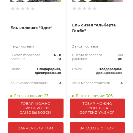
Ель сизая "Альберта
Ель колючая "Эдит"
Глобе"
1 вид поставки
2 вида поставки
Высота взрослого
6 - 8
Высота взрослого
80
растения
м
растения
см
Почва
Плодородная,
Почва
Плодородная,
дренированная
дренированная
Зона морозостойкости
3
Зона морозостойкости
4
Есть в наличии: 23
Есть в наличии: 306
ТОВАР МОЖНО
ТОВАР МОЖНО
ПРИОБРЕСТИ
КУПИТЬ НА
САМОВЫВОЗОМ
GORTENZIYA.SHOP
ЗАКАЗАТЬ ОПТОМ
ЗАКАЗАТЬ ОПТОМ