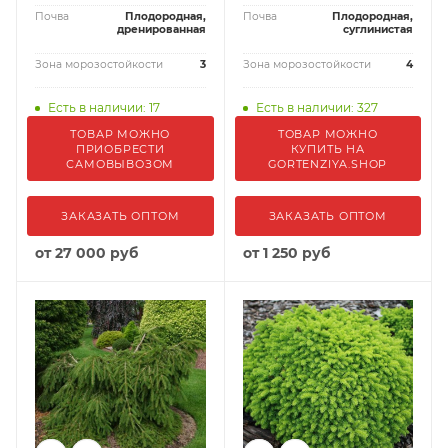
Почва
Плодородная,
Почва
Плодородная,
дренированная
суглинистая
Зона морозостойкости
3
Зона морозостойкости
4
Есть в наличии: 17
Есть в наличии: 327
ТОВАР МОЖНО
ТОВАР МОЖНО
ПРИОБРЕСТИ
КУПИТЬ НА
САМОВЫВОЗОМ
GORTENZIYA.SHOP
ЗАКАЗАТЬ ОПТОМ
ЗАКАЗАТЬ ОПТОМ
от
27 000 руб
от
1 250 руб