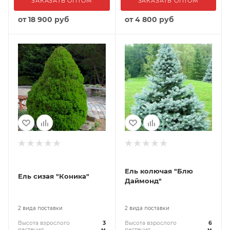
ЗАКАЗАТЬ ОПТОМ
ЗАКАЗАТЬ ОПТОМ
от
18 900 руб
от
4 800 руб
Ель колючая "Блю
Ель сизая "Коника"
Даймонд"
2 вида поставки
2 вида поставки
Высота взрослого
3
Высота взрослого
6
растения
м
растения
м