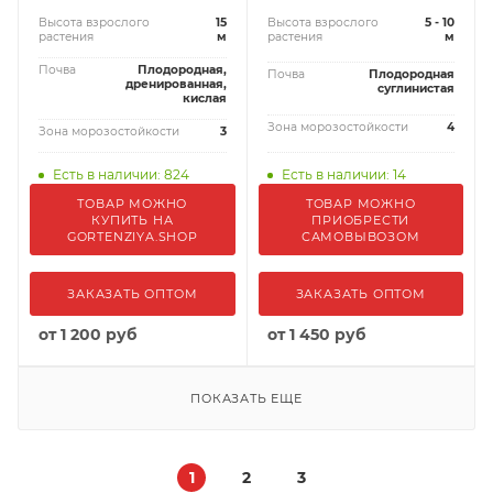
Высота взрослого
15
Высота взрослого
5 - 10
растения
м
растения
м
Почва
Плодородная,
Почва
Плодородная
дренированная,
суглинистая
кислая
Зона морозостойкости
4
Зона морозостойкости
3
Есть в наличии: 824
Есть в наличии: 14
ТОВАР МОЖНО
ТОВАР МОЖНО
КУПИТЬ НА
ПРИОБРЕСТИ
GORTENZIYA.SHOP
САМОВЫВОЗОМ
ЗАКАЗАТЬ ОПТОМ
ЗАКАЗАТЬ ОПТОМ
от
1 200 руб
от
1 450 руб
ПОКАЗАТЬ ЕЩЕ
1
2
3