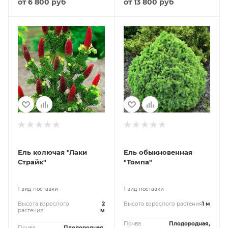
от
6 800 руб
от
13 800 руб
Ель колючая "Лаки
Ель обыкновенная
Страйк"
"Томпа"
1 вид поставки
1 вид поставки
Высота взрослого
2
Высота взрослого растения
1 м
растения
м
Почва
Плодородная,
Почва
Плодородная,