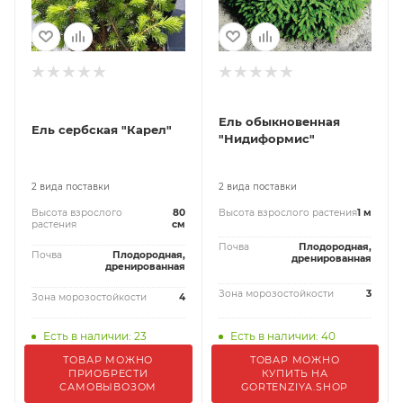
Ель обыкновенная
Ель сербская "Карел"
"Нидиформис"
2 вида поставки
2 вида поставки
Высота взрослого
80
Высота взрослого растения
1 м
растения
см
Почва
Плодородная,
Почва
Плодородная,
дренированная
дренированная
Зона морозостойкости
3
Зона морозостойкости
4
Есть в наличии: 23
Есть в наличии: 40
ТОВАР МОЖНО
ТОВАР МОЖНО
ПРИОБРЕСТИ
КУПИТЬ НА
САМОВЫВОЗОМ
GORTENZIYA.SHOP