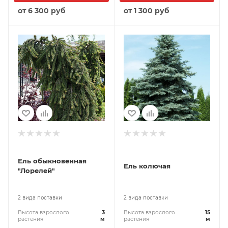
от
6 300 руб
от
1 300 руб
Ель обыкновенная
Ель колючая
"Лорелей"
2 вида поставки
2 вида поставки
Высота взрослого
3
Высота взрослого
15
растения
м
растения
м