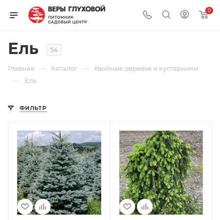
0
Ель
54
—
—
Главная
Каталог
Хвойные деревья и кустарники
—
Ель
ФИЛЬТР