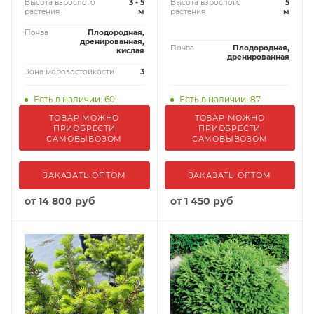
Высота взрослого
3 - 5
Высота взрослого
5
растения
м
растения
м
Почва
Плодородная,
дренированная,
Почва
Плодородная,
кислая
дренированная
Зона морозостойкости
3
Есть в наличии: 60
Есть в наличии: 87
ТОВАР МОЖНО
ТОВАР МОЖНО
ПРИОБРЕСТИ
ПРИОБРЕСТИ
САМОВЫВОЗОМ
САМОВЫВОЗОМ
ЗАКАЗАТЬ ОПТОМ
ЗАКАЗАТЬ ОПТОМ
от
14 800 руб
от
1 450 руб