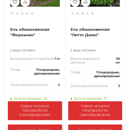
Ель обыкновенная
Ель обыкновенная
"Форманек"
"Литтл Джем"
2 вида поставки
2 вида поставки
Высота взрослого растения
1 м
Высота взрослого
50
растения
см
Почва
Плодородная,
Почва
Плодородная,
дренированная
дренированная
Зона морозостойкости
4
Зона морозостойкости
3
Есть в наличии: 45
Есть в наличии: 17
ТОВАР МОЖНО
ТОВАР МОЖНО
ПРИОБРЕСТИ
ПРИОБРЕСТИ
САМОВЫВОЗОМ
САМОВЫВОЗОМ