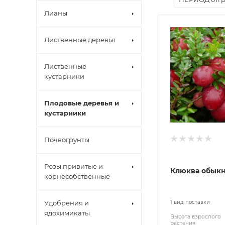
Лианы
Лиственные деревья
Лиственные
кустарники
Плодовые деревья и
кустарники
Почвогрунты
Розы привитые и
Клюква обык
корнесобственные
Удобрения и
1 вид поставки
ядохимикаты
Высота взрослого
растения