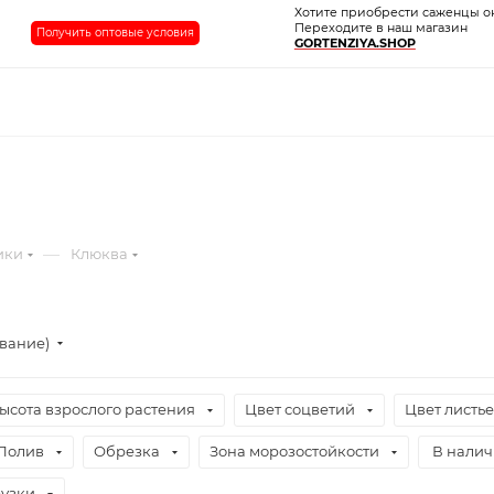
Хотите приобрести саженцы о
Переходите в наш магазин
Получить оптовые условия
GORTENZIYA.SHOP
—
ики
Клюква
ывание)
ысота взрослого растения
Цвет соцветий
Цвет листь
Полив
Обрезка
Зона морозостойкости
В нали
узки