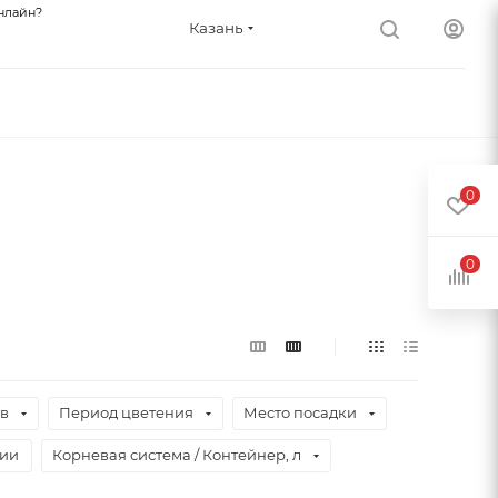
нлайн?
Казань
0
0
ев
Период цветения
Место посадки
чии
Корневая система / Контейнер, л