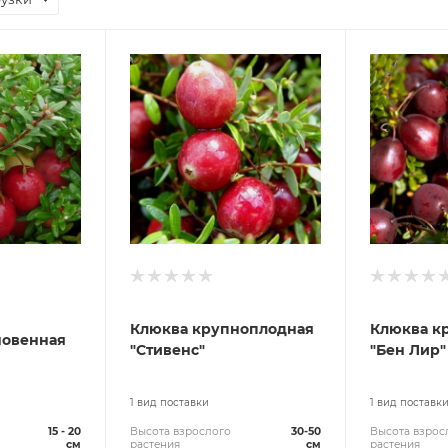
Клюква крупноплодная
Клюква к
новенная
"Стивенс"
"Бен Лир"
1 вид поставки
1 вид поставк
15 - 20
Высота взрослого
30-50
Высота взрос
см
растения
см
растения