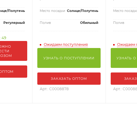
нце/Полутень
Место посадки
Солнце/Полутень
Место посадк
Регулярный
Полив
Обильный
Полив
: 49
Ожидаем поступления
Ожидаем 
ОЖНО
ЕСТИ
ВОЗОМ
УЗНАТЬ О ПОСТУПЛЕНИИ
УЗНАТЬ О
 ОПТОМ
ЗАКАЗАТЬ ОПТОМ
ЗАКАЗ
Арт.: С0008878
Арт.: С0008