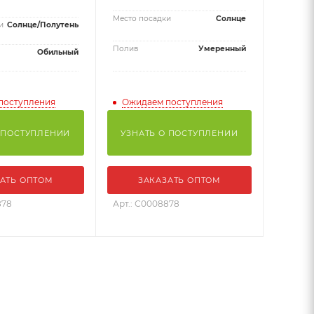
Место посадки
Солнце
и
Солнце/Полутень
Полив
Умеренный
Обильный
поступления
Ожидаем поступления
 ПОСТУПЛЕНИИ
УЗНАТЬ О ПОСТУПЛЕНИИ
АТЬ ОПТОМ
ЗАКАЗАТЬ ОПТОМ
878
Арт.: С0008878