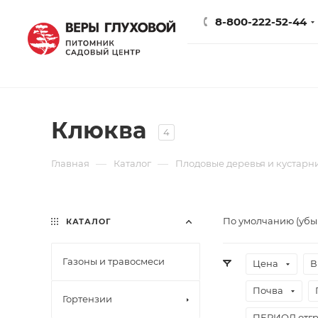
8-800-222-52-44
Клюква
4
—
—
Главная
Каталог
Плодовые деревья и кустарн
По умолчанию (уб
КАТАЛОГ
Газоны и травосмеси
Цена
В
Почва
Гортензии
ПЕРИОД отгр