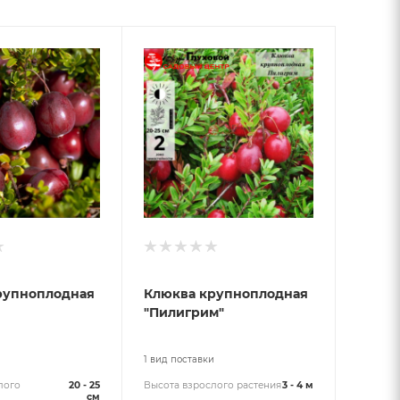
рупноплодная
Клюква крупноплодная
"Пилигрим"
и
1 вид поставки
лого
20 - 25
Высота взрослого растения
3 - 4 м
см