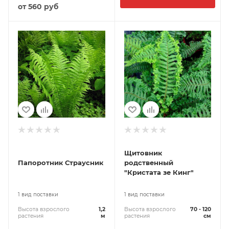
от
560 руб
Щитовник
Папоротник Страусник
родственный
"Кристата зе Кинг"
1 вид поставки
1 вид поставки
Высота взрослого
1,2
Высота взрослого
70 - 120
растения
м
растения
см