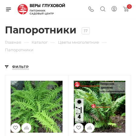
0
Папоротники
17
—
—
—
Главная
Каталог
Цветы многолетние
Папоротники
ФИЛЬТР