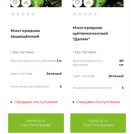
Многорядник
Многорядник
щетинконосный
защищённый
"Далем"
1 вид поставки
1 вид поставки
Высота взрослого растения
1 м
Высота взрослого
80
растения
см
Цвет листьев
Зеленый
Цвет листьев
Зеленый
Зона морозостойкости
5
Зона морозостойкости
5
Ожидаем поступления
Ожидаем поступления
УЗНАТЬ О
УЗНАТЬ О
ПОСТУПЛЕНИИ
ПОСТУПЛЕНИИ