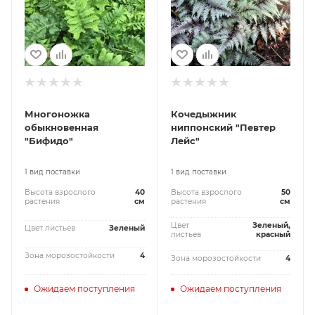
Многоножка
Кочедыжник
обыкновенная
ниппонский "Певтер
"Бифидо"
Лейс"
1 вид поставки
1 вид поставки
Высота взрослого
40
Высота взрослого
50
растения
см
растения
см
Цвет
Зеленый,
Цвет листьев
Зеленый
листьев
красный
Зона морозостойкости
4
Зона морозостойкости
4
Ожидаем поступления
Ожидаем поступления