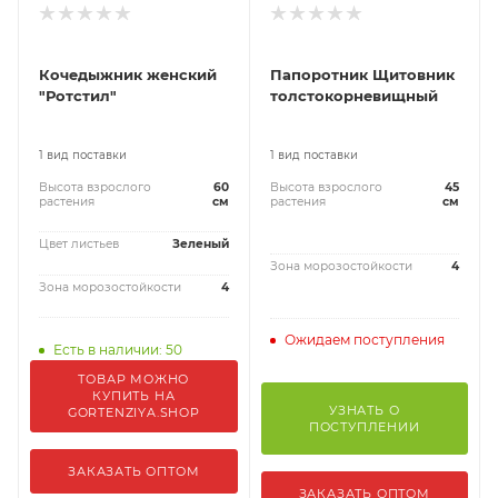
Кочедыжник женский
Папоротник Щитовник
"Ротстил"
толстокорневищный
1 вид поставки
1 вид поставки
Высота взрослого
60
Высота взрослого
45
растения
см
растения
см
Цвет листьев
Зеленый
Зона морозостойкости
4
Зона морозостойкости
4
Ожидаем поступления
Есть в наличии: 50
ТОВАР МОЖНО
КУПИТЬ НА
УЗНАТЬ О
GORTENZIYA.SHOP
ПОСТУПЛЕНИИ
ЗАКАЗАТЬ ОПТОМ
ЗАКАЗАТЬ ОПТОМ