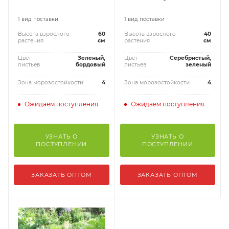
1 вид поставки
1 вид поставки
Высота взрослого
60
Высота взрослого
40
растения
см
растения
см
Цвет
Зеленый,
Цвет
Серебристый,
листьев
бордовый
листьев
зеленый
Зона морозостойкости
4
Зона морозостойкости
4
Ожидаем поступления
Ожидаем поступления
УЗНАТЬ О
УЗНАТЬ О
ПОСТУПЛЕНИИ
ПОСТУПЛЕНИИ
ЗАКАЗАТЬ ОПТОМ
ЗАКАЗАТЬ ОПТОМ