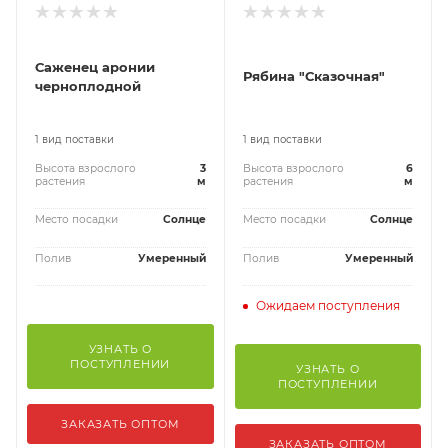
Саженец аронии
Рябина "Сказочная"
черноплодной
1 вид поставки
1 вид поставки
Высота взрослого
3
Высота взрослого
6
растения
м
растения
м
Место посадки
Солнце
Место посадки
Солнце
Полив
Умеренный
Полив
Умеренный
Ожидаем поступления
УЗНАТЬ О
ПОСТУПЛЕНИИ
УЗНАТЬ О
ПОСТУПЛЕНИИ
ЗАКАЗАТЬ ОПТОМ
ЗАКАЗАТЬ ОПТОМ