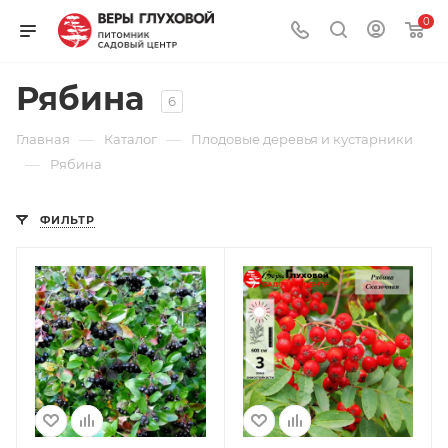
0
Рябина
6
—
—
Главная
Каталог
Плодовые деревья и кустарники
—
Рябина
ФИЛЬТР