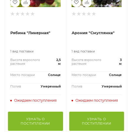
Рябина "Ликерная"
Арония "Смуглянка"
1 вид поставки
1 вид поставки
Высота взрослого
2,5
Высота взрослого
3
растения
м
растения
м
Место посадки
Солнце
Место посадки
Солнце
Полив
Умеренный
Полив
Умеренный
Ожидаем поступления
Ожидаем поступления
УЗНАТЬ О
УЗНАТЬ О
ПОСТУПЛЕНИИ
ПОСТУПЛЕНИИ